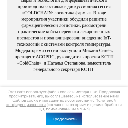
сырья и технологий для фармацевтического
производства состоялась дискуссионная сессия
«COLDCHAIN: логистика фармы». В ходе
мероприятия участники обсудили развитие
фармацевтической логистики, рассмотрели
практические кейсы перевозки лекарственных
препаратов и проанализировали внедрение IoT-
технологий с системами контроля температуры.
Модераторами сессии выступили Михаил Синёв,
президент АСОРПС, руководитель проекта КСТП
«ColdChain», и Наталья Степанова, заместитель
генерального секретаря КСТП.
Этот сайт использует файлы cookie и метаданные. Продолжая
22
просматривать его, вы соглашаетесь на использование нами
10.25
файлов cookie и метаданных в соответствии с
Политикой
конфиденциальности
(согласно категориям и целям обработки
ПД, поименованным в п. 4.3)
VIII Международный
Продолжить
рыбопромышленный форум