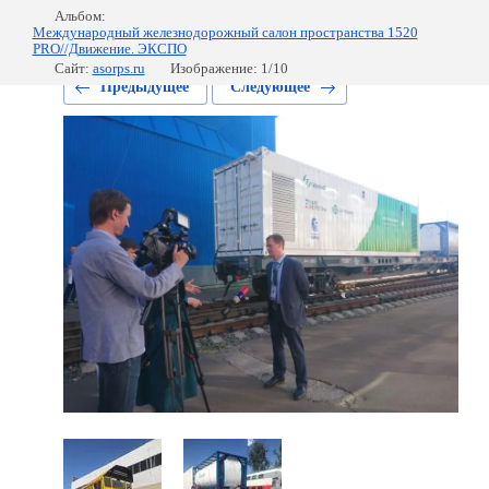
Альбом:
Международный железнодорожный салон пространства 1520
PRO//Движение. ЭКСПО
Сайт:
asorps.ru
Изображение: 1/10
Предыдущее
Следующее