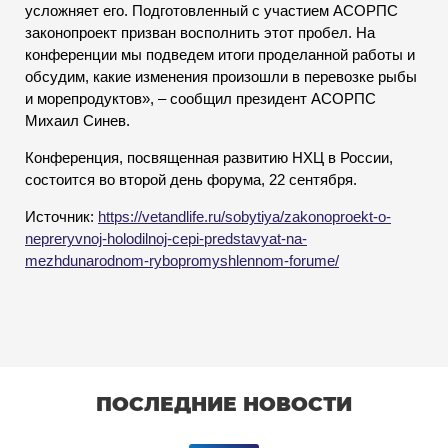
усложняет его. Подготовленный с участием АСОРПС
законопроект призван восполнить этот пробел. На
конференции мы подведем итоги проделанной работы и
обсудим, какие изменения произошли в перевозке рыбы
и морепродуктов», – сообщил президент АСОРПС
Михаил Синев.
Конференция, посвященная развитию НХЦ в России,
состоится во второй день форума, 22 сентября.
Источник:
https://vetandlife.ru/sobytiya/zakonoproekt-o-
nepreryvnoj-holodilnoj-cepi-predstavyat-na-
mezhdunarodnom-rybopromyshlennom-forume/
ПОСЛЕДНИЕ НОВОСТИ