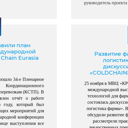
руководитель проекта
авили план
ждународной
Развитие ф
Chain Eurasia
логисти
дискусс
«COLDCHAIN:
прошло 34-е Пленарное 
25 ноября в МВЦ «К
 Координационного 
международной выст
перевозкам (КСТП). 
В 
технологий для фар
влен отчёт о работе 
состоялась дискус
 году, который был 
логистика фармы». В
щих мероприятий для 
обсудили развитие 
ародной конференции 
рассмотрели прак
онце выступления все 
лекарственных пре