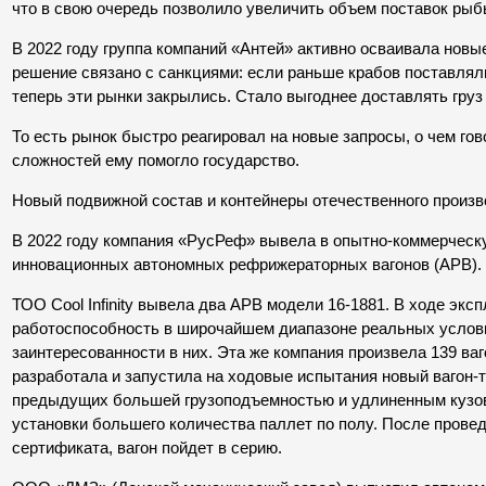
что в свою очередь позволило увеличить объем поставок рыб
В 2022 году группа компаний «Антей» активно осваивала новы
решение связано с санкциями: если раньше крабов поставляли
теперь эти рынки закрылись. Стало выгоднее доставлять груз
То есть рынок быстро реагировал на новые запросы, о чем гов
сложностей ему помогло государство.
Новый подвижной состав и контейнеры отечественного произв
В 2022 году компания «РусРеф» вывела в опытно-коммерческ
инновационных автономных рефрижераторных вагонов (АРВ).
ТОО Cool Infinity вывела два АРВ модели 16-1881. В ходе экс
работоспособность в широчайшем диапазоне реальных услов
заинтересованности в них. Эта же компания произвела 139 ва
разработала и запустила на ходовые испытания новый вагон-т
предыдущих большей грузоподъемностью и удлиненным кузов
установки большего количества паллет по полу. После прове
сертификата, вагон пойдет в серию.