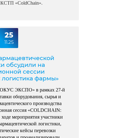
 КСТП «ColdChain».
25
11.25
армацевтической
ки обсудили на
ионной сессии
 логистика фармы»
РОКУС ЭКСПО» в рамках 27-й
авки оборудования, сырья и
мацевтического производства
сионная сессия «COLDCHAIN:
 ходе мероприятия участники
фармацевтической логистики,
тические кейсы перевозки
паратов и проанализировали