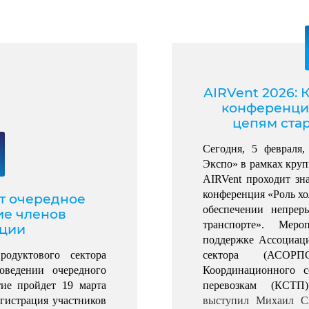
AIRVent 2026:
конференци
цепям ста
Сегодня, 5 февраля
Экспо» в рамках кру
AIRVent проходит зн
конференция «Роль х
т очередное
обеспечении непрер
ие членов
транспорте». 
Мероп
ации
поддержке Ассоциаци
Ассоциация организаций продуктового сектора 
сектора (АСОРП
ведении очередного 
Координационного с
ие пройдет 19 марта 
перевозкам (КСТП
егистрация участников 
выступил Михаил С