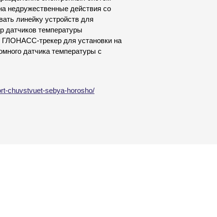
на недружественные действия со
вать линейку устройств для
ор датчиков температуры
й ГЛОНАСС-трекер для установки на
омного датчика температуры с
port-chuvstvuet-sebya-horosho/