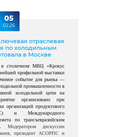
05
02.26
 Ключевая отраслевая
я по холодильным
ртовала в Москве
, в столичном МВЦ «Крокус 
пнейшей профильной выставки 
ачимое событие для рынка — 
олодильной промышленности в 
ывной холодильной цепи на 
риятие организовано при 
и организаций продуктового 
С) и Международного 
овета по трансъевразийским 
). 
Модератором дискуссии 
инев, президент АСОРПС и 