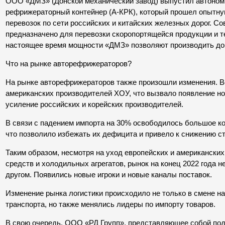
ООО «ДМЗ» (Донской механический завод) выпустил автоно
рефрижераторный контейнер (А-КРК), который прошел опытн
перевозок по сети российских и китайских железных дорог. С
предназначено для перевозки скоропортящейся продукции и т
настоящее время мощности «ДМЗ» позволяют производить до 
Что на рынке авторефрижераторов?
На рынке авторефрижераторов также произошли изменения. В
американских производителей ХОУ, что вызвало появление но
усиление российских и корейских производителей.
В связи с падением импорта на 30% освободилось большое ко
что позволило избежать их дефицита и привело к снижению ст
Таким образом, несмотря на уход европейских и американски
средств и холодильных агрегатов, рынок на конец 2022 года н
другом. Появились новые игроки и новые каналы поставок.
Изменение рынка логистики происходило не только в смене н
транспорта, но также менялись лидеры по импорту товаров.
В свою очередь, ООО «РД Групп», представляющее собой по